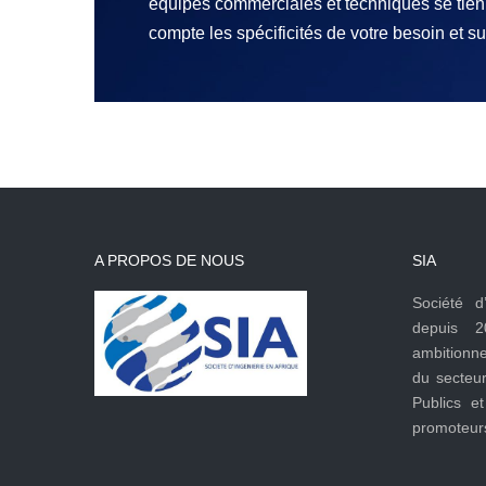
équipes commerciales et techniques se tien
compte les spécificités de votre besoin et s
A PROPOS DE NOUS
SIA
Société d
depuis 2
ambitionn
du secteu
Publics et
promoteurs