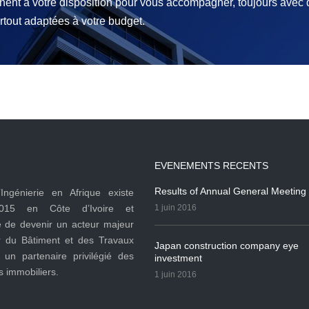
nent à votre disposition pour vous accompagner, toujours avec 
urtout adaptées à votre budget.
EVENEMENTS RECENTS
Results of Annual General Meeting
’Ingénierie en Afrique existe
015 en Côte d’Ivoire et
1 juin 2016
e de devenir un acteur majeur
r du Bâtiment et des Travaux
Japan construction company eye
 un partenaire privilégié des
investment
 immobiliers.
1 juin 2016